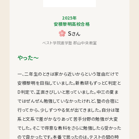
2025年
安積黎明高校合格
S
さん
ベスト学院進学塾 郡山中央教室
やった～
一、二年生のときは家から近いからという理由だけで
安積黎明を目指していました。新教研もずっとC判定と
D判定で、正直きびしいと思っていました。中三の夏ま
ではぜんぜん勉強していなかったけれど、塾の合宿に
行ってから、少しずつやる気が出てきました。自分は理
系と文系で差がかなりあって苦手分野の勉強が大変
でした。そこで得意な教科をさらに勉強したら受かった
ので良かったです。本番で思ったのは、テストの間の時