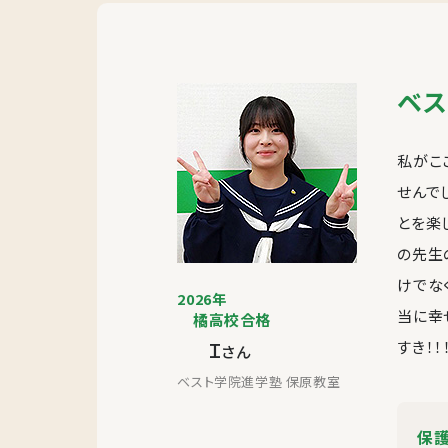
ベス
私がこ
せんで
とを楽
の先生
けでな
2026年
当に幸
橘高校合格
Ｉ
すき！！！
さん
ベスト学院進学塾 保原教室
保