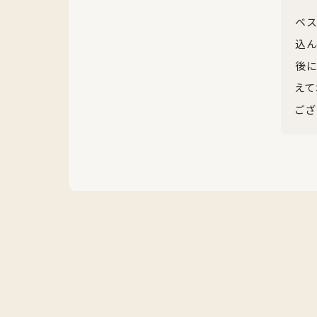
ベス
込ん
後に
えて
ござ