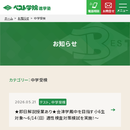
メニュー
電話相談
お問合せ
ホーム
お知らせ
中学受検
お知らせ
カテゴリー：
中学受検
2026.05.21
テスト, 中学受検
★即日解説授業あり★会津学鳳中を目指す小6生
対象～6/14（日） 適性検査対策模試を実施！～