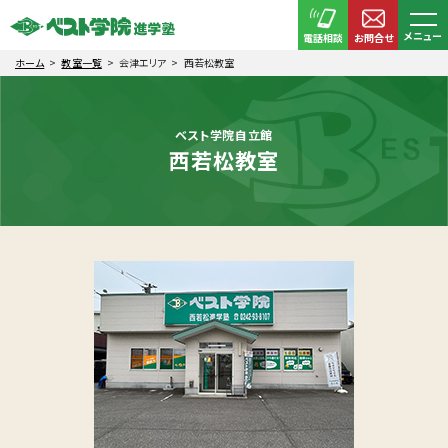
メニュー
電話相談
お問合せ
ホーム
教室一覧
会津エリア
西若松教室
ベスト学院自立館
西若松教室