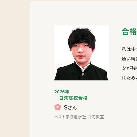
合格
私は中
通い続
安が残
れたみ
2026年
白河高校合格
Ｓ
さん
ベスト学院進学塾 白河教室